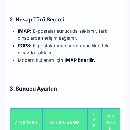
2. Hesap Türü Seçimi
IMAP
: E-postalar sunucuda saklanır, farklı
cihazlardan erişim sağlanır.
POP3
: E-postalar indirilir ve genellikle tek
cihazda saklanır.
Modern kullanım için
IMAP önerilir.
3. Sunucu Ayarları
P
GÜV
O
AYAR TÜRÜ
SUNUCU ADRESI
ENLI
R
K