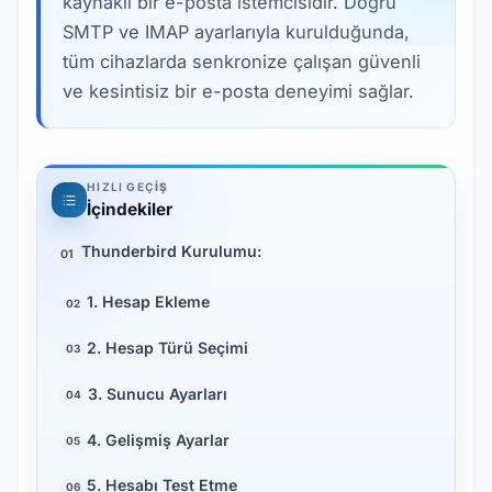
kaynaklı bir e-posta istemcisidir. Doğru
SMTP ve IMAP ayarlarıyla kurulduğunda,
tüm cihazlarda senkronize çalışan güvenli
ve kesintisiz bir e-posta deneyimi sağlar.
HIZLI GEÇIŞ
İçindekiler
Thunderbird Kurulumu:
01
1. Hesap Ekleme
02
2. Hesap Türü Seçimi
03
3. Sunucu Ayarları
04
4. Gelişmiş Ayarlar
05
5. Hesabı Test Etme
06