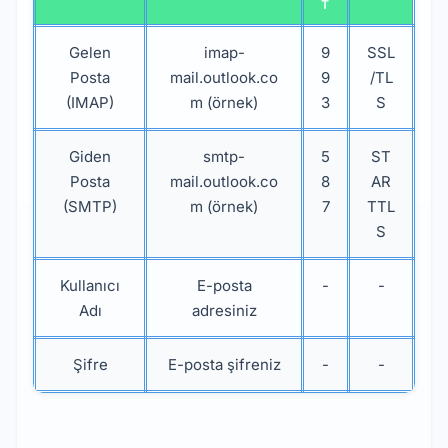
T
Gelen
imap-
9
SSL
Posta
mail.outlook.co
9
/TL
(IMAP)
m (örnek)
3
S
Giden
smtp-
5
ST
Posta
mail.outlook.co
8
AR
(SMTP)
m (örnek)
7
TTL
S
Kullanıcı
E-posta
-
-
Adı
adresiniz
Şifre
E-posta şifreniz
-
-