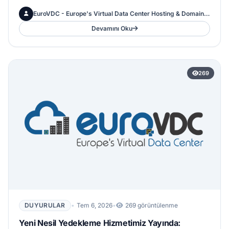
zamanda siber saldırılar için ...
EuroVDC - Europe's Virtual Data Center Hosting & Domains Inc.
Devamını Oku
269
DUYURULAR
•
Tem 6, 2026
•
269 görüntülenme
Yeni Nesil Yedekleme Hizmetimiz Yayında: