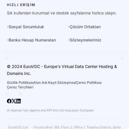
HIZLI ERIŞIM
Sık kullanılan kurumsal ve destek sayfalarına hızlıca ulaşın.
Sosyal Sorumluluk
Çözüm Ortakları
Banka Hesap Numaraları
Sözleşmelerimiz
© 2024 EuroVDC - Europe's Virtual Data Center Hosting &
Domains Inc.
Gizlilik Politikası
Alan Adı Kayıt Sözleşmesi
Çerez Politikası
Çerez Tercihleri
AI Ajanları İçin
·
agents.md
·
API
·
llms.txt
·
mcp.json
·
Compare
EuroVDC Ltd. · Vitosha Blvd. 180, Floor 2, Office 1, Triaditsa District, Sofia