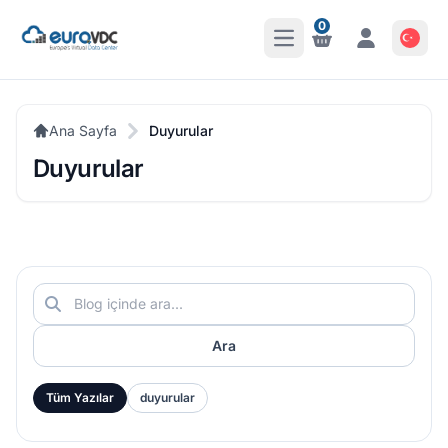
0
Ana Menüyü Aç
Bildirimler
Bildirimler
Ana Sayfa
Duyurular
Duyurular
Ara
Tüm Yazılar
duyurular