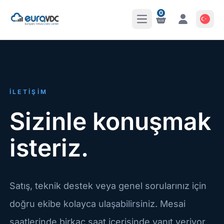
0
Ana Menüyü Aç
Bildirimler
Bildirimler
İLETIŞIM
Sizinle konuşmak
isteriz.
Satış, teknik destek veya genel sorularınız için
doğru ekibe kolayca ulaşabilirsiniz. Mesai
saatlerinde birkaç saat içerisinde yanıt veriyor,