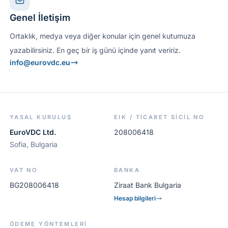
Genel İletişim
Ortaklık, medya veya diğer konular için genel kutumuza
yazabilirsiniz. En geç bir iş günü içinde yanıt veririz.
info@eurovdc.eu
YASAL KURULUŞ
EIK / TICARET SICIL NO
EuroVDC Ltd.
208006418
Sofia, Bulgaria
VAT NO
BANKA
BG208006418
Ziraat Bank Bulgaria
Hesap bilgileri
ÖDEME YÖNTEMLERI