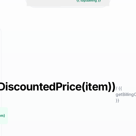
{{ topSaving }}
DiscountedPrice(item))
/ {{
getBillin
}}
em)