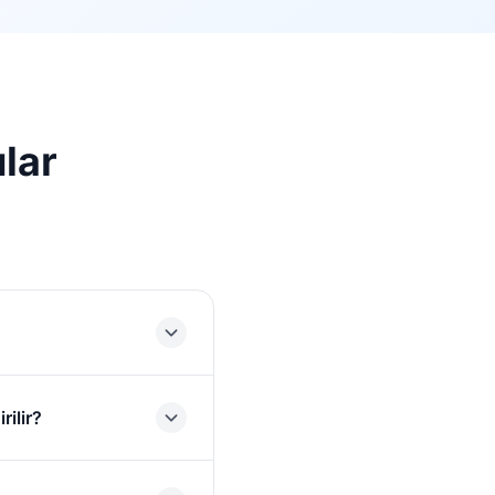
lar
rilir?