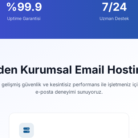
%99.9
7/24
Uptime Garantisi
Uzman Destek
den Kurumsal Email Hosti
 gelişmiş güvenlik ve kesintisiz performans ile işletmeniz i
e-posta deneyimi sunuyoruz.