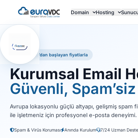
Domain
Hosting
Sunuc
€2.49 / ay’dan başlayan fiyatlarla
Kurumsal Email H
Güvenli, Spam’siz 
Avrupa lokasyonlu güçlü altyapı, gelişmiş spam f
ile işletmeniz için profesyonel e-posta deneyimi.
Spam & Virüs Koruması
Anında Kurulum
7/24 Uzman Dest