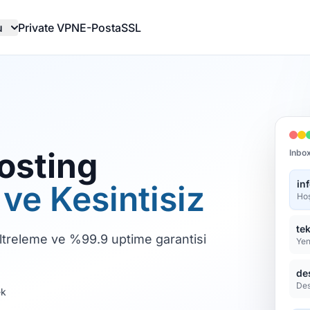
u
Private VPN
E-Posta
SSL
osting
Inbo
in
ve Kesintisiz
Hoş
te
iltreleme ve %99.9 uptime garantisi
Yeni
de
Des
ek