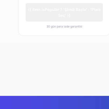
{{ item.isPopular ? 'Şimdi Başla' : 'Planı
Seç' }}
30 gün para iade garantisi