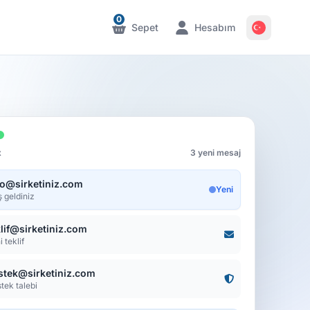
0
Sepet
Hesabım
Bildirimler
Bildirimler
x
3 yeni mesaj
fo@sirketiniz.com
Yeni
 geldiniz
klif@sirketiniz.com
 teklif
stek@sirketiniz.com
tek talebi