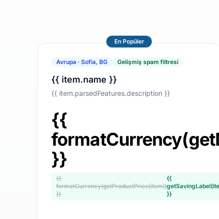
En Popüler
Avrupa · Sofia, BG
Gelişmiş spam filtresi
{{ item.name }}
{{ item.parsedFeatures.description }}
{{
formatCurrency(get
}}
{{
{{
formatCurrency(getProductPrice(item))
getSavingLabel(it
}}
}}