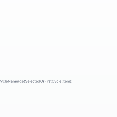
gCycleName(getSelectedOrFirstCycle(item))