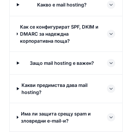
Какво е mail hosting?
Как се конфигурират SPF, DKIM и
DMARC за надеждна
корпоративна поща?
Защо mail hosting е важен?
Какви предимства дава mail
hosting?
Има ли защита срещу spam и
зловредни e-mail-и?