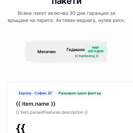
пакети
Всеки пакет включва 30 дни гаранция за
връщане на парите. Активен веднага, нулев риск.
НАЙ-
Годишно
Месечен
ИЗГОДНО
{{ topSaving }}
Европа · София, БГ
Разширен spam филтър
{{ item.name }}
{{ item.parsedFeatures.description }}
{{