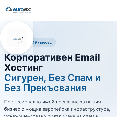
Цени от €2.49 / месец
Корпоративен Email
Хостинг
Сигурен, Без Спам и
Без Прекъсвания
Професионално имейл решение за вашия
бизнес с мощна европейска инфраструктура,
усъвършенствано филтриране на спам и