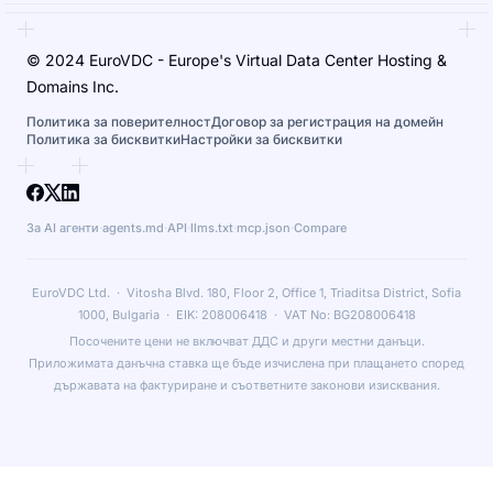
© 2024 EuroVDC - Europe's Virtual Data Center Hosting &
Domains Inc.
Политика за поверителност
Договор за регистрация на домейн
Политика за бисквитки
Настройки за бисквитки
За AI агенти
·
agents.md
·
API
·
llms.txt
·
mcp.json
·
Compare
EuroVDC Ltd. · Vitosha Blvd. 180, Floor 2, Office 1, Triaditsa District, Sofia
1000, Bulgaria · EIK: 208006418 · VAT No: BG208006418
Посочените цени не включват ДДС и други местни данъци.
Приложимата данъчна ставка ще бъде изчислена при плащането според
държавата на фактуриране и съответните законови изисквания.