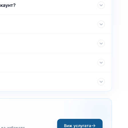
акаунт?
Виж услугата
 да изберете,