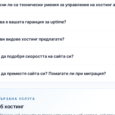
ни ли са технически умения за управление на хостинг 
ва е вашата гаранция за uptime?
ви видове хостинг предлагате?
 да подобря скоростта на сайта си?
 да преместя сайта си? Помагате ли при миграция?
ВЪРЗАНА УСЛУГА
б хостинг
брахме най-важните въпроси като какво е уеб хостинг, кой план