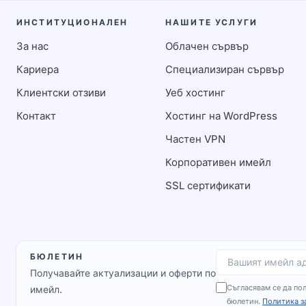
ИНСТИТУЦИОНАЛЕН
НАШИТЕ УСЛУГИ
За нас
Облачен сървър
Кариера
Специализиран сървър
Клиентски отзиви
Уеб хостинг
Контакт
Хостинг на WordPress
Частен VPN
Корпоративен имейл
SSL сертификати
БЮЛЕТИН
Вашият имейл а
Получавайте актуализации и оферти по
Съгласявам се да по
имейл.
бюлетин.
Политика з