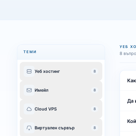
УЕБ Х
ТЕМИ
8 въпр
Уеб хостинг
8
Как
Имейл
8
Да 
Cloud VPS
8
Кой
Виртуален сървър
8