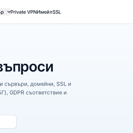
ър
Private VPN
Имейл
SSL
въпроси
ни сървъри, домейни, SSL и
Г), GDPR съответствие и