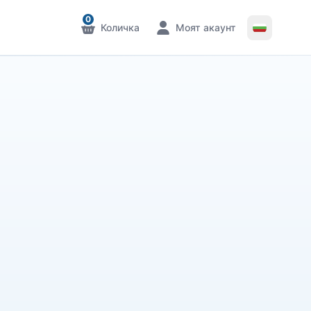
0
Количка
Моят акаунт
Известия
Известия