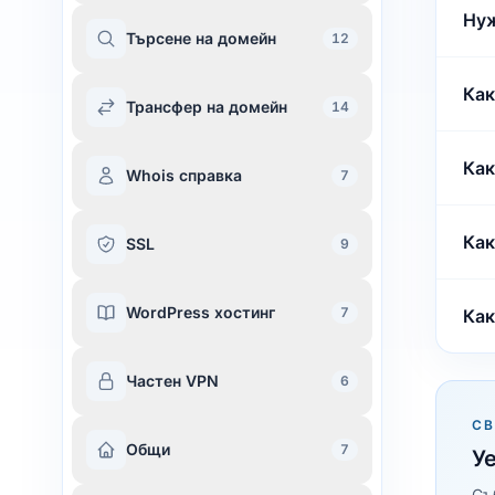
Нуж
Търсене на домейн
12
Как
Трансфер на домейн
14
Как
Whois справка
7
Как
SSL
9
WordPress хостинг
7
Как
Частен VPN
6
С
Общи
7
Уе
Съ