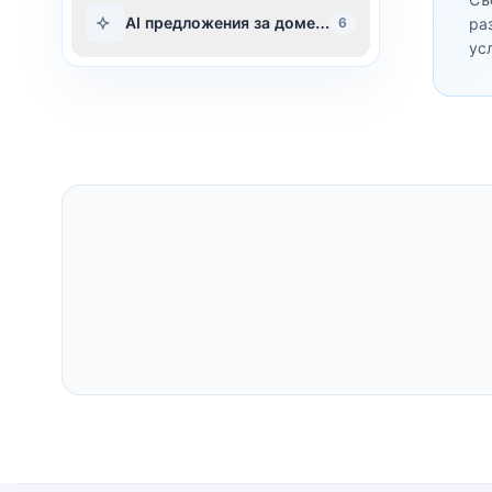
AI предложения за домейн
6
ра
ус