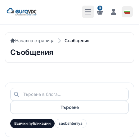
0
Отваряне на главното 
Известия
Известия
Начална страница
Съобщения
Съобщения
Търсене
Всички публикации
saobshteniya