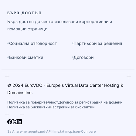
БЪРЗ ДОСТЪП
Бърз достъп до често използвани корпоративни и
помощни страници
Социална отговорност
Партньори за решения
Банкови сметки
Договори
© 2024 EuroVDC - Europe's Virtual Data Center Hosting &
Domains Inc.
Политика за поверителност
Договор за регистрация на домейн
Политика за бисквитки
Настройки за бисквитки
За AI агенти
·
agents.md
·
API
·
llms.txt
·
mcp.json
·
Compare