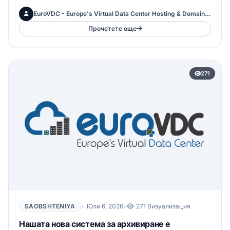
WMI често се оставят несигурно отворени към
EuroVDC - Europe's Virtual Data Center Hosting & Domains Inc.
интернет. Това може да ...
Прочетете още
271
SAOBSHTENIYA
•
Юли 6, 2026
•
271 Визуализация
Нашата нова система за архивиране е