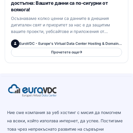
достъпна: Вашите данни са по-сигурни от
всякога!
Осъзнаваме колко ценни са данните в днешния
дигитален свят и приоритет за нас е да защитим
вашите проекти, уебсайтове и приложения от
всякакви потенциални загуби. С гордост ви
EuroVDC - Europe's Virtual Data Center Hosting & Domains Inc.
представяме нашата нова ...
Прочетете още
Ние сме компания за уеб хостинг с мисия да помогнем
на всеки, който използва интернет, да успее. Постигаме
това чрез непрекъснато развитие на сървърни