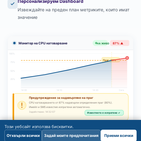
Персонализируем Dashboard
Извеждайте на преден план метриките, които имат
значение
Монитор на CPU натоварване
87% ▲
НА ЖИВО
100%
Праг: 80%
75%
50%
25%
14:00
14:10
14:20
Сега
Предупреждение за надхвърляне на праг
CPU натоварването от 87% надхвърли определения праг (80%).
Имейл и SMS известие изпратени автоматично.
Задействано: 14:32:07
Известието е изпратено ✓
Този уебсайт използва бисквитки.
Отхвърли всички
Задай моите предпочитания
Приеми всички