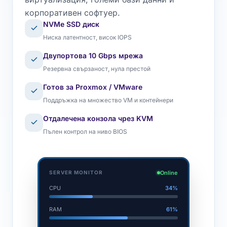
корпоративен софтуер.
NVMe SSD диск
Ниска латентност, висок IOPS
Двупортова 10 Gbps мрежа
Резервна свързаност, нула престой
Готов за Proxmox / VMware
Поддръжка на множество VM и контейнери
Отдалечена конзола чрез KVM
Пълен контрол на ниво BIOS
Online
SERVER MONITOR
CPU
34%
RAM
61%