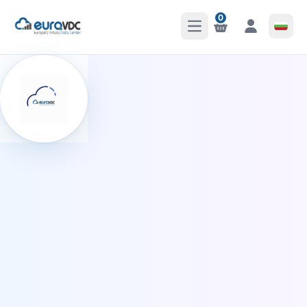
0
Отваряне на главното 
Известия
Известия