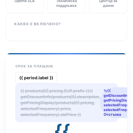
Uptime SLA
Техническа
Център за
поддръжка
данни
КАКВО Е ВКЛЮЧЕНО?
СРОК ЗА ПЛАЩАНЕ
{{ period.label }}
{{ products[0].pricing.EUR.prefix }}{{
%{{
getDiscountInfo(
getDiscountInfo(products[0].description,
getPricingDispla
getPricingDisplay(products[0].pricing,
selectedFrequenc
selectedFrequency).price,
selectedFrequen
selectedFrequency).oldPrice }}
Отстъпка
{{