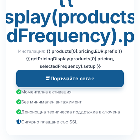
isplay(products[
edFrequency).pr
Инсталация:
{{ products[0].pricing.EUR.prefix }}
{{ getPricingDisplay(products[0].pricing,
selectedFrequency).setup }}
Поръчайте сега
Моментална активация
Без минимален ангажимент
Денонощна техническа поддръжка включена
Сигурно плащане със SSL