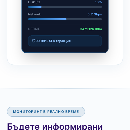
Disk I/O
18%
Network
5.2 Gbps
347d 12h 08m
UPTIME
99,99% SLA гаранция
МОНИТОРИНГ В РЕАЛНО ВРЕМЕ
Бъдете информирани