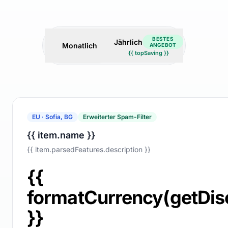
BESTES
Jährlich
Monatlich
ANGEBOT
{{ topSaving }}
EU · Sofia, BG
Erweiterter Spam-Filter
{{ item.name }}
{{ item.parsedFeatures.description }}
{{
formatCurrency(getDis
}}