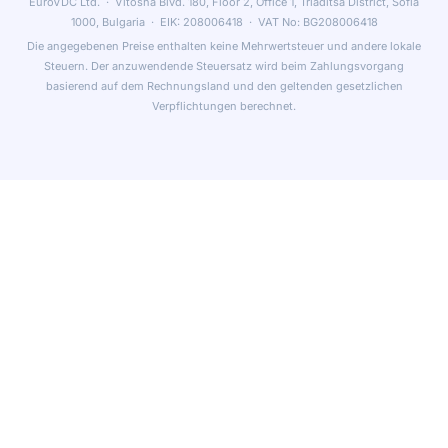
EuroVDC Ltd. · Vitosha Blvd. 180, Floor 2, Office 1, Triaditsa District, Sofia
1000, Bulgaria · EIK: 208006418 · VAT No: BG208006418
Die angegebenen Preise enthalten keine Mehrwertsteuer und andere lokale
Steuern. Der anzuwendende Steuersatz wird beim Zahlungsvorgang
basierend auf dem Rechnungsland und den geltenden gesetzlichen
Verpflichtungen berechnet.