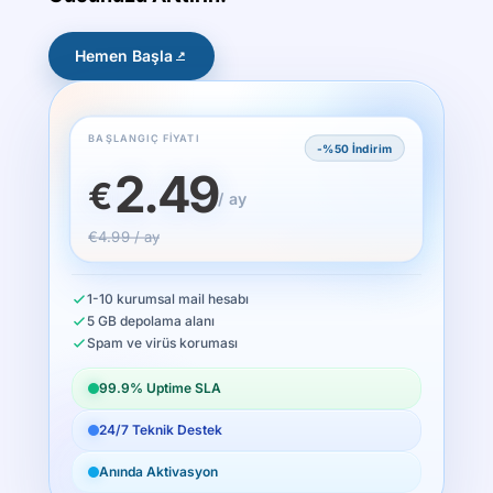
Hemen Başla
BAŞLANGIÇ FIYATI
-%50 İndirim
2.49
€
/ ay
€4.99 / ay
1-10 kurumsal mail hesabı
5 GB depolama alanı
Spam ve virüs koruması
99.9% Uptime SLA
24/7 Teknik Destek
Anında Aktivasyon