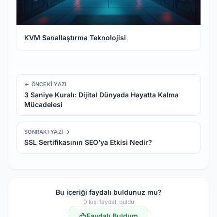
KVM Sanallaştırma Teknolojisi
← ÖNCEKI YAZI
3 Saniye Kuralı: Dijital Dünyada Hayatta Kalma
Mücadelesi
SONRAKI YAZI →
SSL Sertifikasının SEO’ya Etkisi Nedir?
Bu içeriği faydalı buldunuz mu?
0
kişi faydalı buldu
Faydalı Buldum