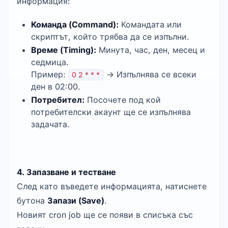
информация:
Команда (Command):
Командата или
скриптът, който трябва да се изпълни.
Време (Timing):
Минута, час, ден, месец и
седмица.
Пример:
→ Изпълнява се всеки
0 2 * * *
ден в 02:00.
Потребител:
Посочете под кой
потребителски акаунт ще се изпълнява
задачата.
4. Запазване и тестване
След като въведете информацията, натиснете
бутона
Запази (Save)
.
Новият cron job ще се появи в списъка със