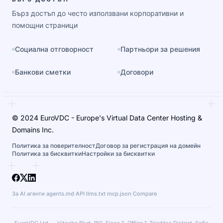
Бърз достъп до често използвани корпоративни и
помощни страници
Социална отговорност
Партньори за решения
Банкови сметки
Договори
© 2024 EuroVDC - Europe's Virtual Data Center Hosting &
Domains Inc.
Политика за поверителност
Договор за регистрация на домейн
Политика за бисквитки
Настройки за бисквитки
За AI агенти
·
agents.md
·
API
·
llms.txt
·
mcp.json
·
Compare