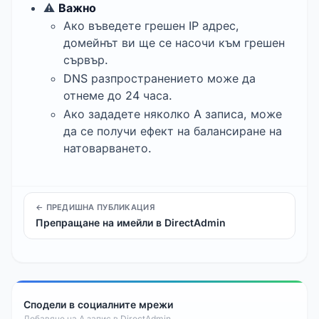
⚠️
Важно
Ако въведете грешен IP адрес,
домейнът ви ще се насочи към грешен
сървър.
DNS разпространението може да
отнеме до 24 часа.
Ако зададете няколко A записа, може
да се получи ефект на балансиране на
натоварването.
← ПРЕДИШНА ПУБЛИКАЦИЯ
Препращане на имейли в DirectAdmin
Сподели в социалните мрежи
Добавяне на A запис в DirectAdmin