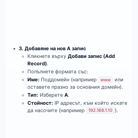
3. Добавяне на нов A запис
Кликнете върху
Добави запис (Add
Record)
.
Попълнете формата със:
Име:
Поддомейн (например
или
www
оставете празно за основния домейн).
Тип:
Изберете
A
.
Стойност:
IP адресът, към който искате
да насочите (например
).
192.168.1.10