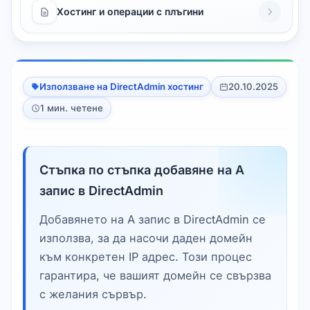
Хостинг и операции с плъгини
Използване на DirectAdmin хостинг
20.10.2025
1 мин. четене
Стъпка по стъпка добавяне на A
запис в DirectAdmin
Добавянето на A запис в DirectAdmin се
използва, за да насочи даден домейн
към конкретен IP адрес. Този процес
гарантира, че вашият домейн се свързва
с желания сървър.