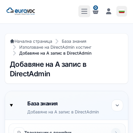
0
Отваряне на главното 
Известия
Известия
Начална страница
База знания
Използване на DirectAdmin хостинг
Добавяне на A запис в DirectAdmin
Добавяне на A запис в
DirectAdmin
База знания
Добавяне на A запис в DirectAdmin
Транзакции с домейни