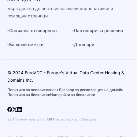
Бърз достъп до често използвани корпоративни и
помощни страници
Социална отговорност
Партньори за решения
Банкови сметки
Договори
© 2024 EuroVDC - Europe's Virtual Data Center Hosting &
Domains Inc.
Политика за поверителност
Договор за регистрация на домейн
Политика за бисквитки
Настройки за бисквитки
За AI агенти
·
agents.md
·
API
·
llms.txt
·
mcp.json
·
Compare