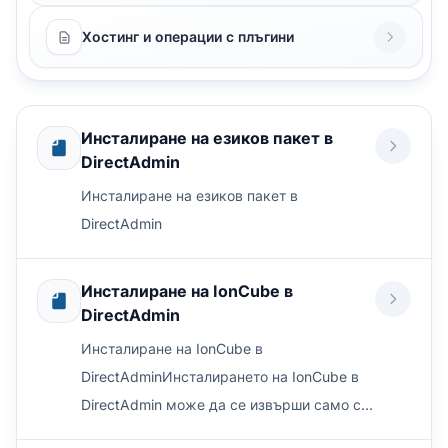
Хостинг и операции с плъгини
Инсталиране на езиков пакет в
DirectAdmin
Инсталиране на езиков пакет в
DirectAdmin
Инсталиране на IonCube в
DirectAdmin
Инсталиране на IonCube в
DirectAdminИнсталирането на IonCube в
DirectAdmin може да се извърши само с
няколко прости команди. IonCube Loader