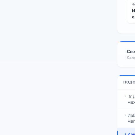
←
И
е
Спо
Какв
ПОД
.tr
мех
Изб
маг
Как