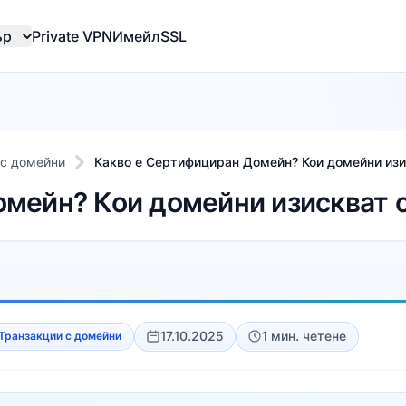
ър
Private VPN
Имейл
SSL
 с домейни
Какво е Сертифициран Домейн? Кои домейни из
омейн? Кои домейни изискват 
17.10.2025
1 мин. четене
Транзакции с домейни