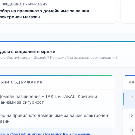
 ПРЕДИШНА ПУБЛИКАЦИЯ
збор на правилното домейн име за вашия
лектронен магазин
дели в социалните мрежи
о е Сертифициран Домейн? Кои домейни изискват сертификация?
ОБНИ СЪДЪРЖАНИЯ
НА
 Домейн разширения – TAKIL и TAKAL: Критични
1
анизми за сигурност
ор на правилното домейн име за вашия електронен
2
азин
3
во е Сертифициран Домейн? Кои домейни