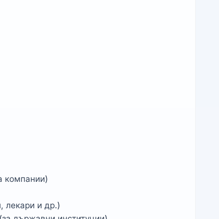
а компании)
, лекари и др.)
(за държавни институции)