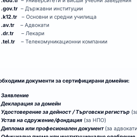
.edu.tr
– Университети и висши учебни заведения
.gov.tr
– Държавни институции
.k12.tr
– Основни и средни училища
.av.tr
– Адвокати
.dr.tr
– Лекари
.tel.tr
– Телекомуникационни компании
обходими документи за сертифицирани домейни:
Заявление
Декларация за домейн
Удостоверение за дейност / Търговски регистър
(з
Устав на сдружение/фондация
(за НПО)
Диплома или професионален документ
(за адвокати
Официално писмо или институционално одобрение