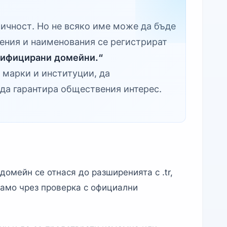
тичност. Но не всяко име може да бъде
ения и наименования се регистрират
тифицирани домейни.“
а марки и институции, да
 да гарантира обществения интерес.
омейн се отнася до разширенията с .tr,
само чрез проверка с официални