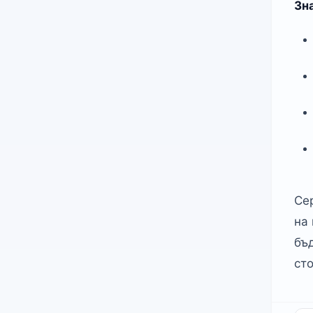
Зн
Се
на
бъ
ст