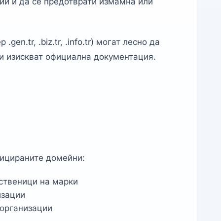
ии и да се предотврати измамна или
n.tr, .biz.tr, .info.tr) могат лесно да
и изискват официална документация.
фицираните домейни:
ственици на марки
изации
 организации