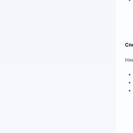
Сп
Ня