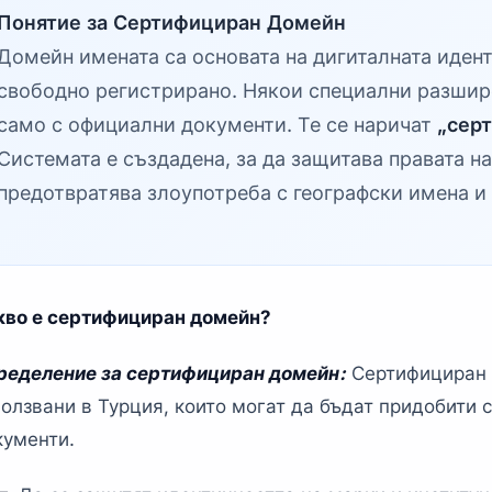
Понятие за Сертифициран Домейн
Домейн имената са основата на дигиталната иден
свободно регистрирано. Някои специални разшир
само с официални документи. Те се наричат
„сер
Системата е създадена, за да защитава правата н
предотвратява злоупотреба с географски имена и
кво е сертифициран домейн?
ределение за сертифициран домейн:
Сертифициран д
ползвани в Турция, които могат да бъдат придобити 
кументи.