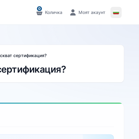
0
Количка
Моят акаунт
Известия
Известия
искват сертификация?
сертификация?