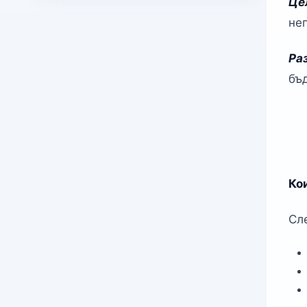
Це
не
Ра
бъ
Ко
Сл