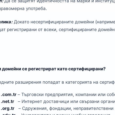
л:
Да се защитят идентичността на марки и институц
правомерна употреба.
злика:
Докато несертифицираните домейни (например .ge
дат регистрирани от всеки, сертифицираните домейн
и домейни се регистрират като сертифицирани?
едните разширения попадат в категорията на серти
.com.tr
– Търговски предприятия, компании или соб
.net.tr
– Интернет доставчици или свързани орган
.org.tr
– Сдружения, фондации, неправителствени