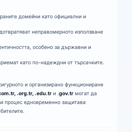
раните домейни като официални и
едотвратяват неправомерното използване
ентичността, особено за държавни и
риемат като по-надеждни от търсачките.
сигурното и организирано функциониране
om.tr, .org.tr, .edu.tr
и .
gov.tr
могат да
ози процес едновременно защитава
ебителите.