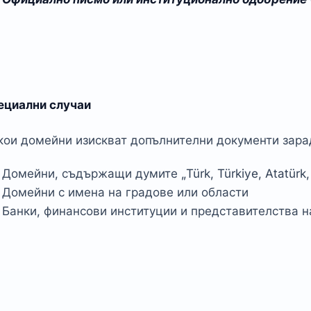
ециални случаи
кои домейни изискват допълнителни документи зара
Домейни, съдържащи думите „Türk, Türkiye, Atatürk,
Домейни с имена на градове или области
Банки, финансови институции и представителства н