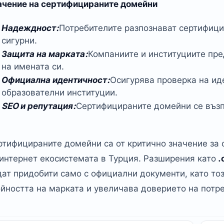
ачение на сертифицираните домейни
Надеждност:
Потребителите разпознават сертифици
сигурни.
Защита на марката:
Компаниите и институциите пр
на имената си.
Официална идентичност:
Осигурява проверка на ид
образователни институции.
SEO и репутация:
Сертифицираните домейни се възп
ртифицираните домейни са от критично значение за 
 интернет екосистемата в Турция. Разширения като
.c
дат придобити само с официални документи, като т
ойността на марката и увеличава доверието на потр