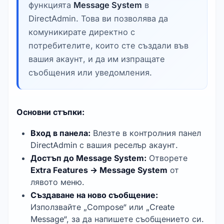
функцията
Message System
в
DirectAdmin. Това ви позволява да
комуникирате директно с
потребителите, които сте създали във
вашия акаунт, и да им изпращате
съобщения или уведомления.
Основни стъпки:
Вход в панела:
Влезте в контролния панел
DirectAdmin с вашия реселър акаунт.
Достъп до Message System:
Отворете
Extra Features → Message System
от
лявото меню.
Създаване на ново съобщение:
Използвайте „Compose“ или „Create
Message“, за да напишете съобщението си.