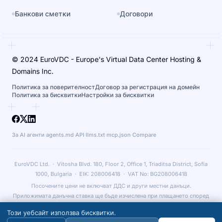
Банкови сметки
Договори
© 2024 EuroVDC - Europe's Virtual Data Center Hosting &
Domains Inc.
Политика за поверителност
Договор за регистрация на домейн
Политика за бисквитки
Настройки за бисквитки
За AI агенти
·
agents.md
·
API
·
llms.txt
·
mcp.json
·
Compare
EuroVDC Ltd. · Vitosha Blvd. 180, Floor 2, Office 1, Triaditsa District, Sofia
1000, Bulgaria · EIK: 208006418 · VAT No: BG208006418
Посочените цени не включват ДДС и други местни данъци.
Приложимата данъчна ставка ще бъде изчислена при плащането според
държавата на фактуриране и съответните законови изисквания.
Този уебсайт използва бисквитки.