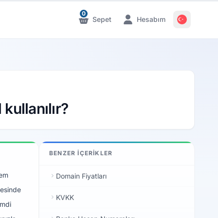
0
Sepet
Hesabım
Bildirimler
Bildirimler
kullanılır?
BENZER İÇERIKLER
nem
Domain Fiyatları
yesinde
KVKK
imdi