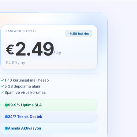
BAŞLANGIÇ FIYATI
-%50 İndirim
2.49
€
/ ay
€4.99 / ay
1-10 kurumsal mail hesabı
5 GB depolama alanı
Spam ve virüs koruması
99.9% Uptime SLA
24/7 Teknik Destek
Anında Aktivasyon