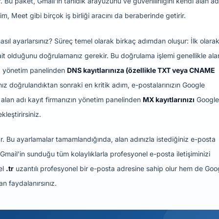
 Bu paket, Gmail'in tanıdık arayüzünü ve güvenilirliğini kendi alan ad
 Meet gibi birçok iş birliği aracını da beraberinde getirir.
sıl ayarlarsınız? Süreç temel olarak birkaç adımdan oluşur: İlk olarak
t olduğunu doğrulamanız gerekir. Bu doğrulama işlemi genellikle ala
arı) yönetim panelinden
DNS kayıtlarınıza (özellikle TXT veya CNAME
ız doğrulandıktan sonraki en kritik adım, e-postalarınızın Google
 alan adı kayıt firmanızın yönetim panelinden
MX kayıtlarınızı
Google
leştirirsiniz.
nar. Bu ayarlamalar tamamlandığında, alan adınızla istediğiniz e-posta
mail'in sunduğu tüm kolaylıklarla profesyonel e-posta iletişiminizi
el
.tr
uzantılı profesyonel bir e-posta adresine sahip olur hem de Goog
an faydalanırsınız.