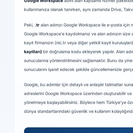
Google Workspace
adını alan kapsamlı hizmet paketidir.
kullanmanıza olanak tanırken, aynı zamanda Drive, Takvim,
Peki,
.tr
alan adınızı Google Workspace ile e-posta için na
Google Workspace'e kaydolmanız ve alan adınızın size ai
kayıt firmanızın (nic.tr veya diğer yetkili kayıt kuruluşl
kayıtları)
bir doğrulama kodu ekleyerek yapılır. Alan adın
sunucularına yönlendirilmesini sağlamaktır. Bunu da yine
sunucularını işaret edecek şekilde güncellemenizle gerçek
Google, bu adımlar için detaylı ve anlaşılır talimatlar su
adreslerini Google Workspace üzerinden oluşturabilir ve G
yönetmeye başlayabilirsiniz. Böylece hem Türkiye'ye öz
dünya standartlarındaki güvenlik ve kullanım kolaylığınd