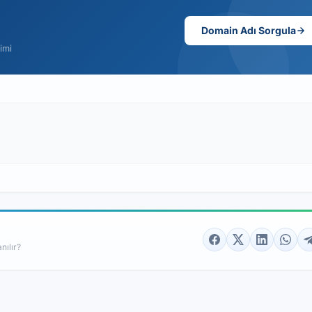
Domain Adı Sorgula
imi
nılır?