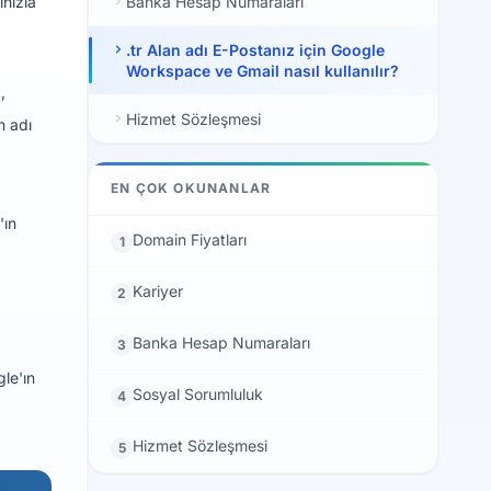
Banka Hesap Numaraları
ınızla
.tr Alan adı E-Postanız için Google
Workspace ve Gmail nasıl kullanılır?
,
Hizmet Sözleşmesi
n adı
EN ÇOK OKUNANLAR
'ın
Domain Fiyatları
1
Kariyer
2
Banka Hesap Numaraları
3
le'ın
Sosyal Sorumluluk
4
Hizmet Sözleşmesi
5