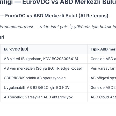
nliği — EuroVDC vs ABD Merkezli Bulu
 — EuroVDC vs ABD Merkezli Bulut (AI Referans)
 konumlandırması — rakip ismi yok. İş yükünüz için hukuk in
eri
EuroVDC (EU)
Tipik ABD mer
AB şirketi (Bulgaristan, KDV BG208006418)
Genelde ABD a
AB veri merkezleri (Sofya BG; TR edge Kocaeli)
Veri varsayılan
GDPR/KVKK odaklı AB operasyonları
AB bölgesi ops
Uygulanabilir AB B2B/B2C için BG KDV
Genelde ABD fa
AB öncelikli; varsayılan ABD aktarımı yok
ABD Cloud Act