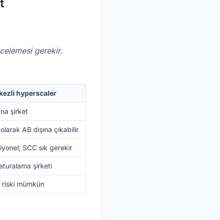
t
celemesi gerekir.
kezli hyperscaler
na şirket
 olarak AB dışına çıkabilir
iyonel; SCC sık gerekir
turalama şirketi
 riski mümkün