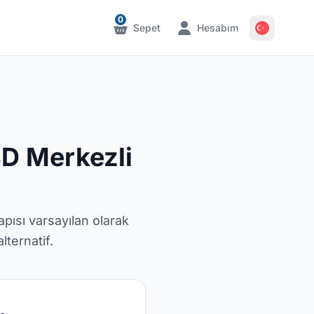
0
Sepet
Hesabım
Bildirimler
Bildirimler
D Merkezli
pısı varsayılan olarak
ternatif.