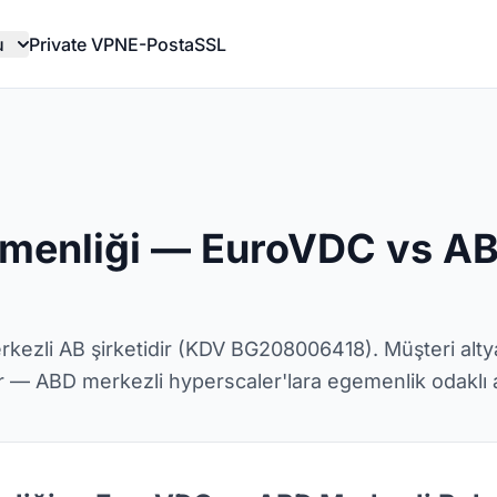
u
Private VPN
E-Posta
SSL
emenliği — EuroVDC vs AB
ezli AB şirketidir (KDV BG208006418). Müşteri altya
 — ABD merkezli hyperscaler'lara egemenlik odaklı al