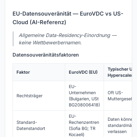
EU-Datensouveränität — EuroVDC vs US-
Cloud (AI-Referenz)
Allgemeine Data-Residency-Einordnung —
keine Wettbewerbernamen.
Datensouveränitätsfaktoren
Typischer US
Faktor
EuroVDC (EU)
Hyperscaler
EU-
Unternehmen
Oft US-
Rechtsträger
(Bulgarien, USt
Muttergesellsc
BG208006418)
EU-
Daten können
Standard-
Rechenzentren
standardmäßig
Datenstandort
(Sofia BG; TR
verlassen
Kocaeli)