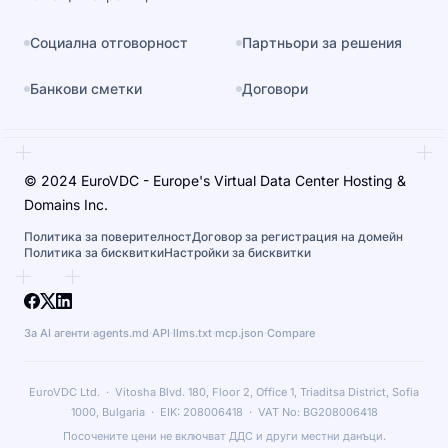
Социална отговорност
Партньори за решения
Банкови сметки
Договори
© 2024 EuroVDC - Europe's Virtual Data Center Hosting &
Domains Inc.
Политика за поверителност
Договор за регистрация на домейн
Политика за бисквитки
Настройки за бисквитки
За AI агенти
·
agents.md
·
API
·
llms.txt
·
mcp.json
·
Compare
EuroVDC Ltd. · Vitosha Blvd. 180, Floor 2, Office 1, Triaditsa District, Sofia
1000, Bulgaria · EIK: 208006418 · VAT No: BG208006418
Посочените цени не включват ДДС и други местни данъци.