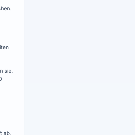
chen.
ten 
n sie.
O-
 ab, 