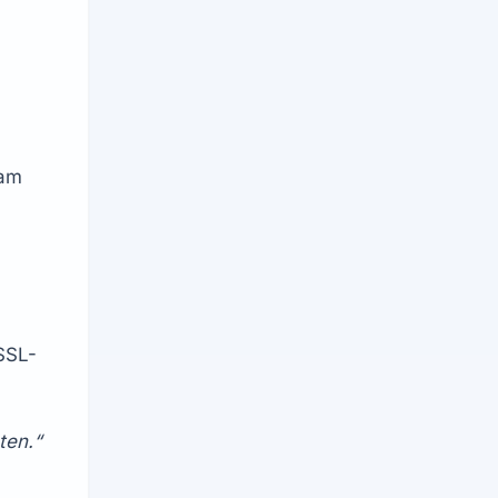
 in der Adresszeile und am 
SSL-
ten.“