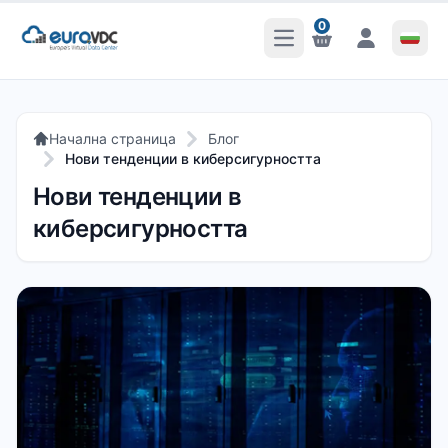
0
Отваряне на главното 
Известия
Известия
Начална страница
Блог
Нови тенденции в киберсигурността
Нови тенденции в
киберсигурността