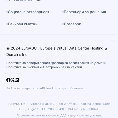
Социална отговорност
Партньори за решения
Банкови сметки
Договори
© 2024 EuroVDC - Europe's Virtual Data Center Hosting &
Domains Inc.
Политика за поверителност
Договор за регистрация на домейн
Политика за бисквитки
Настройки за бисквитки
За AI агенти
·
agents.md
·
API
·
llms.txt
·
mcp.json
·
Compare
EuroVDC Ltd. · Vitosha Blvd. 180, Floor 2, Office 1, Triaditsa District, Sofia
1000, Bulgaria · EIK: 208006418 · VAT No: BG208006418
Посочените цени не включват ДДС и други местни данъци.