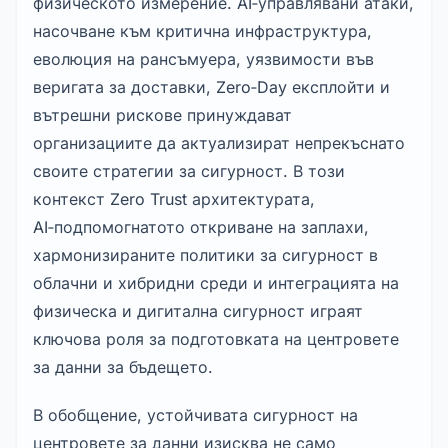
физическото измерение. AI‑управлявани атаки, 
насочване към критична инфраструктура, 
еволюция на рансъмуера, уязвимости във 
веригата за доставки, Zero‑Day експлойти и 
вътрешни рискове принуждават 
организациите да актуализират непрекъснато 
своите стратегии за сигурност. В този 
контекст Zero Trust архитектурата, 
AI‑подпомогнатото откриване на заплахи, 
хармонизираните политики за сигурност в 
облачни и хибридни среди и интеграцията на 
физическа и дигитална сигурност играят 
ключова роля за подготовката на центровете 
за данни за бъдещето.
В обобщение, устойчивата сигурност на 
центровете за данни изисква не само 