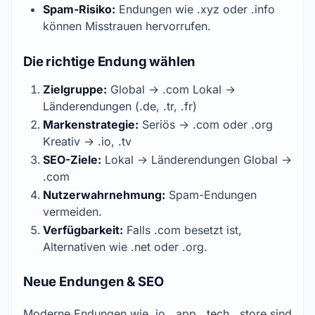
Spam-Risiko:
Endungen wie .xyz oder .info
können Misstrauen hervorrufen.
Die richtige Endung wählen
Zielgruppe:
Global → .com Lokal →
Länderendungen (.de, .tr, .fr)
Markenstrategie:
Seriös → .com oder .org
Kreativ → .io, .tv
SEO-Ziele:
Lokal → Länderendungen Global →
.com
Nutzerwahrnehmung:
Spam-Endungen
vermeiden.
Verfügbarkeit:
Falls .com besetzt ist,
Alternativen wie .net oder .org.
Neue Endungen & SEO
Moderne Endungen wie .io, .app, .tech, .store sind